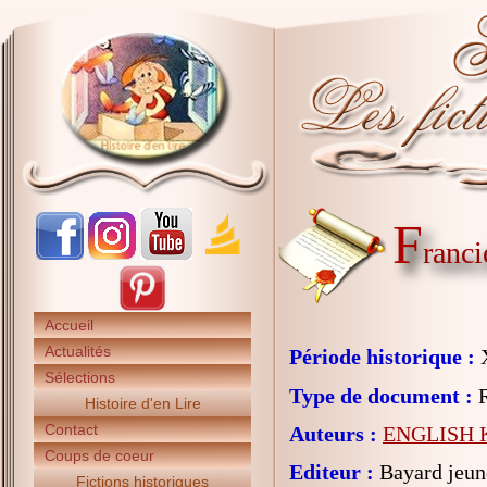
F
ranci
Accueil
Actualités
Période historique :
X
Sélections
Type de document :
R
Histoire d'en Lire
Contact
Auteurs :
ENGLISH K
Coups de coeur
Editeur :
Bayard jeun
Fictions historiques