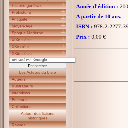
Histoire générale
Année d'édition :
200
Préhistoire
A partir de 10 ans.
Antiquité
ISBN :
978-2-2277-3
Moyen-Âge
Epoque Moderne
Prix :
0,00 €
XIXè siècle
XXè siècle
XXIè siècle
Les Acteurs du Livre
Auteurs
Illustrateurs
Interviews
Editeurs
Collections
Autour des fictions
historiques
Revues