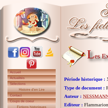
L
es Ex
Accueil
Actualités
Période historique :
X
Sélections
Type de document :
R
Histoire d'en Lire
Contact
Auteur :
NESSMANN 
Coups de coeur
Editeur :
Flammarion 
Fictions historiques