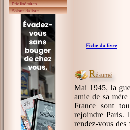
Prix littéraires
Salons du livre
Fiche du livre
R
ésumé
Mai 1945, la guer
amie de sa mère q
France sont tou
rejoindre Paris. 
rendez-vous des f