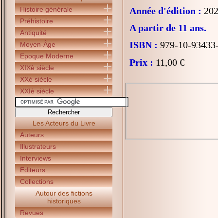
Histoire générale
Année d'édition :
202
Préhistoire
A partir de 11 ans.
Antiquité
ISBN :
979-10-93433
Moyen-Âge
Epoque Moderne
Prix :
11,00 €
XIXè siècle
XXè siècle
XXIè siècle
Les Acteurs du Livre
Auteurs
Illustrateurs
Interviews
Editeurs
Collections
Autour des fictions
historiques
Revues