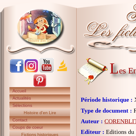
L
es E
Accueil
Actualités
Période historique :
X
Sélections
Type de document :
R
Histoire d'en Lire
Contact
Auteur :
CORENBLIT
Coups de coeur
Editeur :
Editions du
Fictions historiques