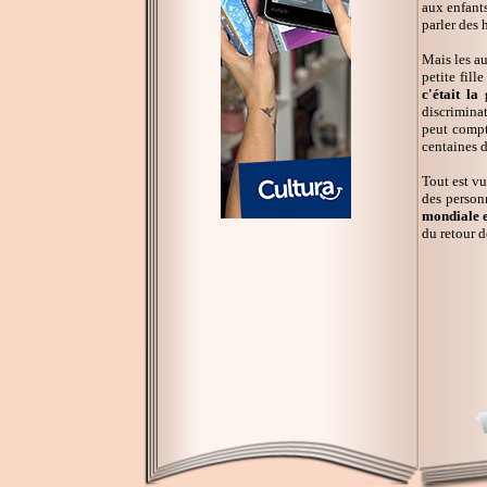
aux enfant
parler des 
Mais les a
petite fill
c'était la
discriminat
peut compt
centaines d
Tout est vu
des person
mondiale e
du retour d