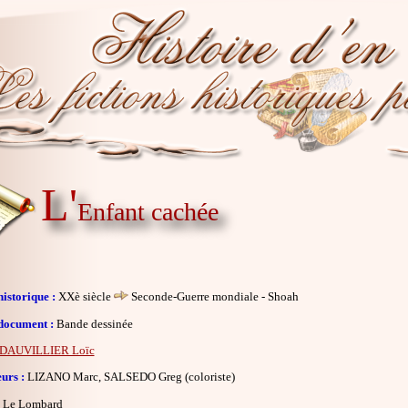
L'
Enfant cachée
istorique :
XXè siècle
Seconde-Guerre mondiale - Shoah
document :
Bande dessinée
DAUVILLIER Loïc
eurs :
LIZANO Marc, SALSEDO Greg (coloriste)
Le Lombard