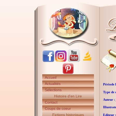
Accueil
Actualités
Période h
Sélections
Type de 
Histoire d'en Lire
Auteur :
Contact
Illustrat
Coups de coeur
Fictions historiques
Editeur :