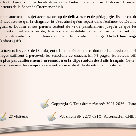
s dès 8-9 ans avec une bande-dessinée volontairement axée sur le devoir de mémoire
horreurs de la Seconde Guerre mondiale.
uteurs amènent le sujet avec
beaucoup de délicatesse et de pédagogie
. Ils partent 
e à raconter ce qui la chagrine. Et c'est ainsi qu'on repart dans l'enfance de Dou
 guerre
. Dounia et ses parents tentent de vivre paisiblement jusqu'à ce que les 
ion est immédiate, à l'école, dans la rue et les délations peuvent survenir à tout m
er sur des adultes de confiance qui vont la prendre en charge.
Un bel hommage 
'enfants juifs.
 à travers les yeux de Dounia, entre incompréhension et douleur. Le dessin est parf
nages suffisent à percevoir les émotions de chacun. En 78 pages, les auteurs of
t plus particulièrement l'arrestation et la déportation des Juifs français.
Cette 
es survivants des camps de concentration et du difficile retour au quotidien.
Copyright © Tous droits réservés 2006-2026 - Histoi
23 visiteurs
Webzine ISSN 2273-631X | Autorisation CNIL