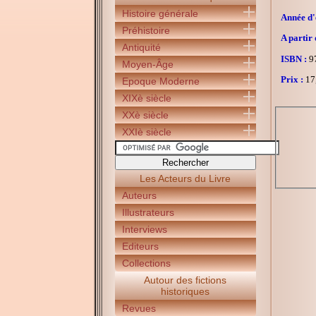
Histoire générale
Année d'é
Préhistoire
A partir 
Antiquité
ISBN :
97
Moyen-Âge
Prix :
17
Epoque Moderne
XIXè siècle
XXè siècle
XXIè siècle
Les Acteurs du Livre
Auteurs
Illustrateurs
Interviews
Editeurs
Collections
Autour des fictions
historiques
Revues