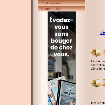
Prix littéraires
Salons du livre
Fi
Un soir que
hante encor
elle a du v
Il existe 