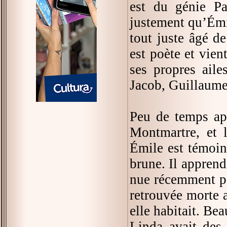
est du génie Pa
justement qu’Émil
tout juste âgé de
est poète et vien
ses propres aile
Jacob, Guillaume 
Peu de temps apr
Montmartre, et 
Émile est témoin
brune. Il apprend
nue récemment po
retrouvée morte 
elle habitait. Be
Linda avait des