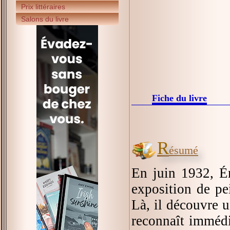
Prix littéraires
Salons du livre
Fiche du livre
R
ésumé
En juin 1932, É
exposition de pei
Là, il découvre u
reconnaît immédi