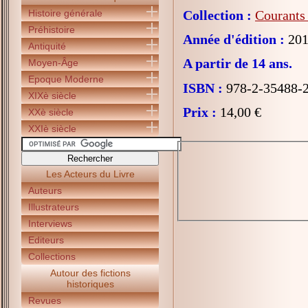
Histoire générale
Collection :
Courants 
Préhistoire
Année d'édition :
201
Antiquité
A partir de 14 ans.
Moyen-Âge
Epoque Moderne
ISBN :
978-2-35488-
XIXè siècle
Prix :
14,00 €
XXè siècle
XXIè siècle
Les Acteurs du Livre
Auteurs
Illustrateurs
Interviews
Editeurs
Collections
Autour des fictions
historiques
Revues