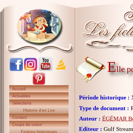
E
lle p
Accueil
Actualités
Période historique :
X
Sélections
Type de document :
R
Histoire d'en Lire
Contact
Auteur :
ÉGÉMAR Béa
Coups de coeur
Editeur :
Gulf Strea
Fictions historiques