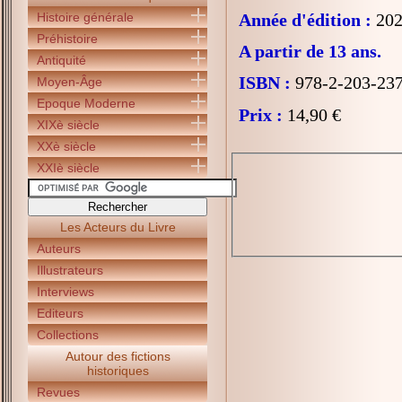
Histoire générale
Année d'édition :
202
Préhistoire
A partir de 13 ans.
Antiquité
ISBN :
978-2-203-23
Moyen-Âge
Epoque Moderne
Prix :
14,90 €
XIXè siècle
XXè siècle
XXIè siècle
Les Acteurs du Livre
Auteurs
Illustrateurs
Interviews
Editeurs
Collections
Autour des fictions
historiques
Revues