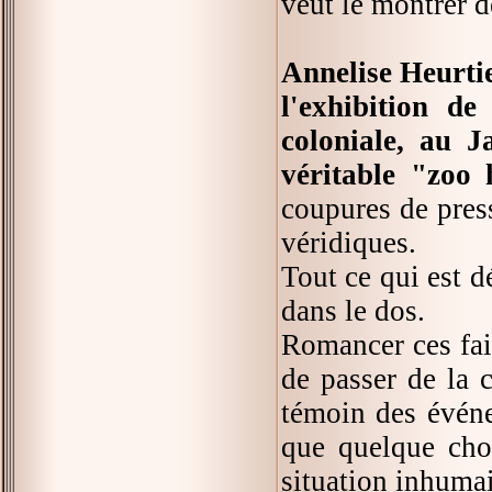
veut le montrer de
Annelise Heurtie
l'exhibition d
coloniale, au J
véritable "zoo
coupures de press
véridiques.
Tout ce qui est dé
dans le dos.
Romancer ces fai
de passer de la c
témoin des événem
que quelque chos
situation inhuma