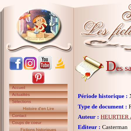
D
es s
Accueil
Actualités
Période historique :
X
Sélections
Type de document :
R
Histoire d'en Lire
Contact
Auteur :
HEURTIER A
Coups de coeur
Editeur :
Casterman
Fictions historiques