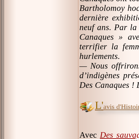
Bartholomoy hoch
dernière exhibit
neuf ans. Par la 
Canaques » avec
terrifier la fe
hurlements.
— Nous offriron
d’indigènes prés
Des Canaques ! D
L'
avis d'Histoir
Avec
Des sauva