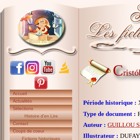
C
rist
Accueil
Actualités
Période historique :
X
Sélections
Type de document :
R
Histoire d'en Lire
Contact
Auteur :
GUILLOU S
Coups de coeur
Illustrateur :
DUFAY 
Fictions historiques