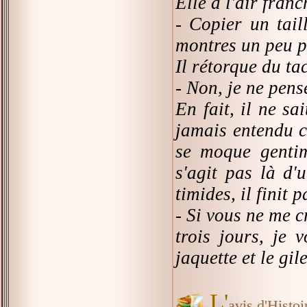
Elle a l'air fra
- Copier un tail
montres un peu 
Il rétorque du tac
- Non, je ne pens
En fait, il ne s
jamais entendu c
se moque gentim
s'agit pas là d
timides, il finit 
- Si vous ne me c
trois jours, je 
jaquette et le gile
L'
avis d'Histoir