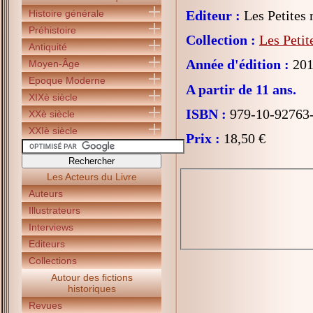
Histoire générale
Editeur :
Les Petites
Préhistoire
Collection :
Les Petit
Antiquité
Année d'édition :
201
Moyen-Âge
Epoque Moderne
A partir de 11 ans.
XIXè siècle
ISBN :
979-10-92763
XXè siècle
XXIè siècle
Prix :
18,50 €
Les Acteurs du Livre
Auteurs
Illustrateurs
Interviews
Editeurs
Collections
Autour des fictions
historiques
Revues