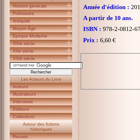
Histoire générale
Année d'édition :
201
Préhistoire
A partir de 10 ans.
Antiquité
ISBN :
978-2-0812-6
Moyen-Âge
Epoque Moderne
Prix :
6,60 €
XIXè siècle
XXè siècle
XXIè siècle
Les Acteurs du Livre
Auteurs
Illustrateurs
Interviews
Editeurs
Collections
Autour des fictions
historiques
Revues