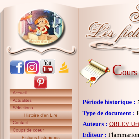
C
ours
Accueil
Actualités
Période historique :
X
Sélections
Type de document :
R
Histoire d'en Lire
Contact
Auteurs :
ORLEV Ur
Coups de coeur
Editeur :
Flammarion 
Fictions historiques