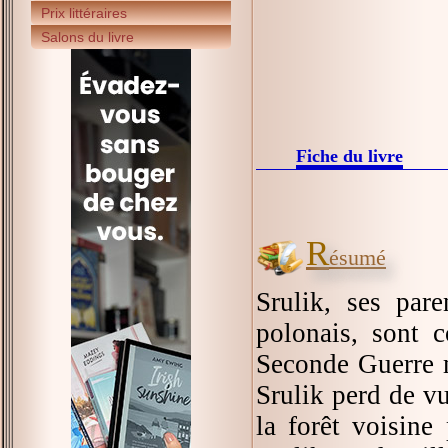
Prix littéraires
Salons du livre
Fiche du livre
R
ésumé
Srulik, ses pare
polonais, sont 
Seconde Guerre m
Srulik perd de vu
la forêt voisine