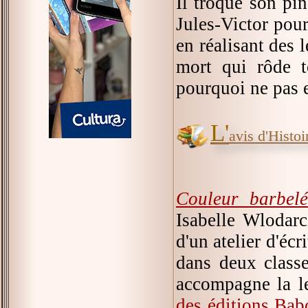
Il troque son pin
Jules-Victor pour
en réalisant des l
mort qui rôde t
pourquoi ne pas en
L'
avis d'Histoir
Couleur barbel
Isabelle Wlodarc
d'un atelier d'éc
dans deux classe
accompagne la le
des éditions Bab