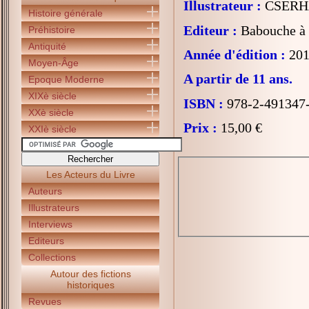
Illustrateur :
CSERHA
Histoire générale
Editeur :
Babouche à 
Préhistoire
Antiquité
Année d'édition :
201
Moyen-Âge
A partir de 11 ans.
Epoque Moderne
XIXè siècle
ISBN :
978-2-491347
XXè siècle
Prix :
15,00 €
XXIè siècle
Les Acteurs du Livre
Auteurs
Illustrateurs
Interviews
Editeurs
Collections
Autour des fictions
historiques
Revues