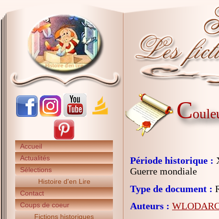
C
oule
Accueil
Actualités
Période historique :
X
Sélections
Guerre mondiale
Histoire d'en Lire
Type de document :
R
Contact
Auteurs :
WLODARCZ
Coups de coeur
Fictions historiques