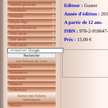
Histoire générale
Editeur :
Goater
Préhistoire
Année d'édition :
201
Antiquité
A partir de 12 ans.
Moyen-Âge
Epoque Moderne
ISBN :
978-2-918647
XIXè siècle
Prix :
15,00 €
XXè siècle
XXIè siècle
Les Acteurs du Livre
Auteurs
Illustrateurs
Interviews
Editeurs
Collections
Autour des fictions
historiques
Revues