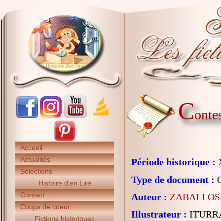
C
onte
Accueil
Actualités
Période historique :
X
Sélections
Type de document :
C
Histoire d'en Lire
Contact
Auteur :
ZABALLOS 
Coups de coeur
Illustrateur :
ITURRA
Fictions historiques