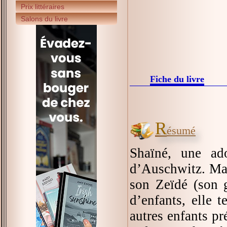
Prix littéraires
Salons du livre
Fiche du livre
R
ésumé
Shaïné, une ad
d’Auschwitz. Mais
son Zeïdé (son 
d’enfants, elle t
autres enfants pr