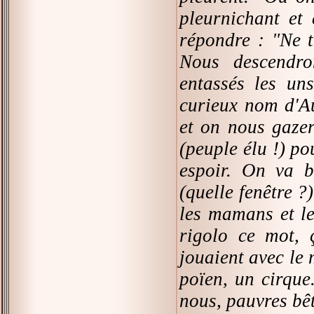
pleurnichant et
répondre : "Ne t
Nous descendro
entassés les uns
curieux nom d'Au
et on nous gazer
(peuple élu !) po
espoir. On va b
(quelle fenêtre ?
les mamans et le
rigolo ce mot, ç
jouaient avec le 
poïen, un cirque.
nous, pauvres bêt