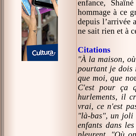
enfance, Shaïné
hommage à ce gra
depuis l’arrivée 
ne sait rien et à 
Citations
"À la maison, où 
pourtant je dois
que moi, que nous
C'est pour ça q
hurlements, il c
vrai, ce n'est p
"là-bas", un joli
enfants dans les 
pleurent. "Où on