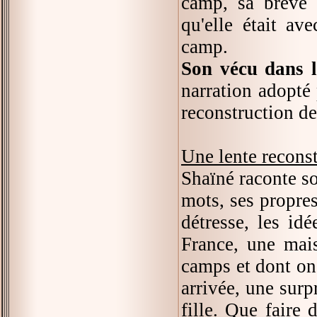
camp, sa brève r
qu'elle était av
camp.
Son vécu dans l
narration adopté 
reconstruction de
Une lente recons
Shaïné raconte so
mots, ses propres
détresse, les id
France, une mais
camps et dont on 
arrivée, une surp
fille. Que faire