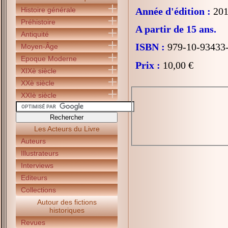
Histoire générale
Année d'édition :
201
Préhistoire
A partir de 15 ans.
Antiquité
ISBN :
979-10-93433
Moyen-Âge
Epoque Moderne
Prix :
10,00 €
XIXè siècle
XXè siècle
XXIè siècle
Les Acteurs du Livre
Auteurs
Illustrateurs
Interviews
Editeurs
Collections
Autour des fictions
historiques
Revues