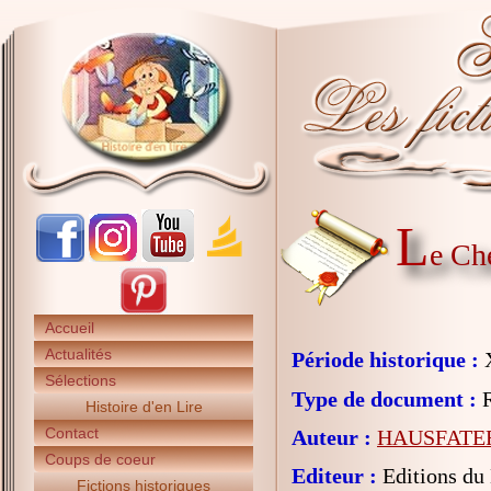
L
e Ch
Accueil
Actualités
Période historique :
X
Sélections
Type de document :
R
Histoire d'en Lire
Contact
Auteur :
HAUSFATER
Coups de coeur
Editeur :
Editions du
Fictions historiques