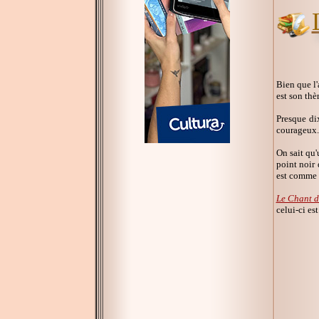
Bien que l'
est son thè
Presque di
courageux. 
On sait qu'
point noir 
est comme R
Le Chant d
celui-ci es