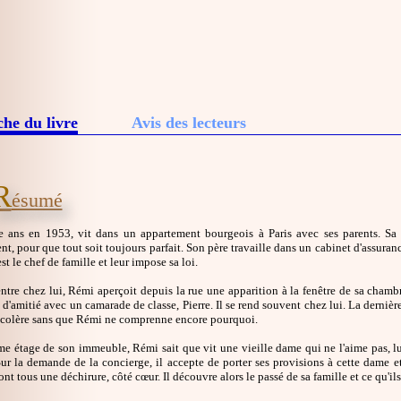
che du livre
Avis des lecteurs
R
ésumé
e ans en 1953, vit dans un appartement bourgeois à Paris avec ses parents. Sa 
nt, pour que tout soit toujours parfait. Son père travaille dans un cabinet d'assura
 est le chef de famille et leur impose sa loi.
ntre chez lui, Rémi aperçoit depuis la rue une apparition à la fenêtre de sa chambr
 d'amitié avec un camarade de classe, Pierre. Il se rend souvent chez lui. La dernière
 colère sans que Rémi ne comprenne encore pourquoi.
 étage de son immeuble, Rémi sait que vit une vieille dame qui ne l'aime pas, lui 
ur la demande de la concierge, il accepte de porter ses provisions à cette dame et
nt tous une déchirure, côté cœur. Il découvre alors le passé de sa famille et ce qu'ils