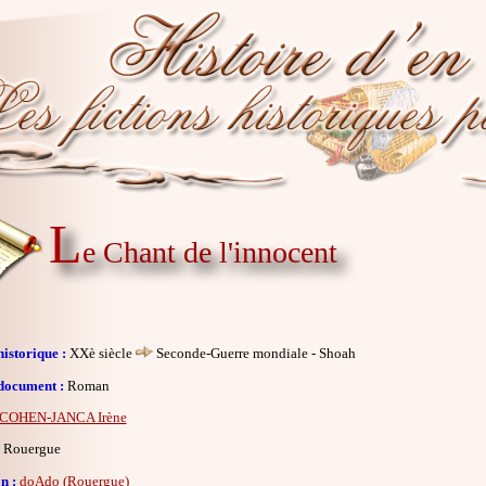
L
e Chant de l'innocent
istorique :
XXè siècle
Seconde-Guerre mondiale - Shoah
document :
Roman
COHEN-JANCA Irène
Rouergue
n :
doAdo (Rouergue)