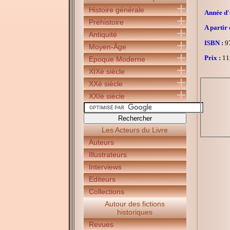
Histoire générale
Année d'é
Préhistoire
A partir 
Antiquité
ISBN :
97
Moyen-Âge
Prix :
11
Epoque Moderne
XIXè siècle
XXè siècle
XXIè siècle
Les Acteurs du Livre
Auteurs
Illustrateurs
Interviews
Editeurs
Collections
Autour des fictions
historiques
Revues