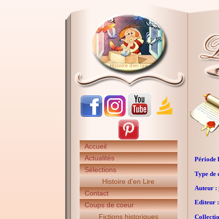
Accueil
Actualités
Période h
Sélections
Type de 
Histoire d'en Lire
Auteur :
Contact
Editeur :
Coups de coeur
Fictions historiques
Collectio