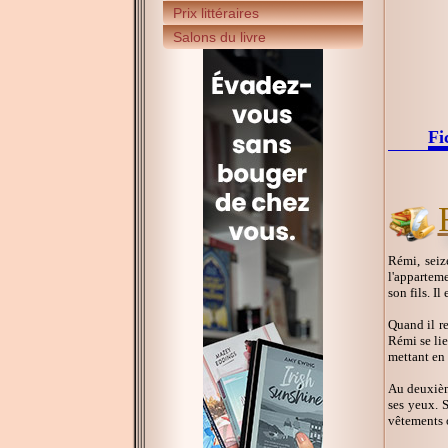
Prix littéraires
Salons du livre
Fi
Rémi, seiz
l'apparteme
son fils. Il
Quand il re
Rémi se lie
mettant en
Au deuxième
ses yeux. S
vêtements o