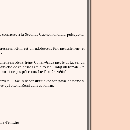
ie consacrée à la Seconde Guerre mondiale, puisque tel
 présents. Rémi est un adolescent fort mentalement et
s.
suite leurs biens. Irène Cohen-Janca met le doigt sur un
écouverte de ce passé s'étale tout au long du roman. On
mations jusqu'à connaître l'entière vérité.
arrière. Chacun se construit avec son passé et même si
st ce qui attend Rémi dans ce roman.
re d'en Lire