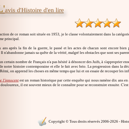
L'
avis d'Histoire d'en lire
action de ce roman soit située en 1953, je le classe volontairement dans la catégor
me principal.
x ans après la fin de la guerre, le passé et les actes de chacun sont encore bien
Il n'abandonne jamais sa quête de la vérité, malgré les obstacles que sont ses parent
un certain nombre de Français n'a pas hésité à dénoncer des Juifs, à s'approprier en
de notre histoire contemporaine et elle le fait avec brio. La progression dans la d
émi, on apprend les choses en même temps que lui et on essaie de recouper les infor
e l'innocent
est un roman historique par cette enquête qui nous ramène dix ans en 
t douloureux, il est souvent mieux de le connaître pour se reconstruire ensuite. C'e
Copyright © Tous droits réservés 2006-2026 - Histoi