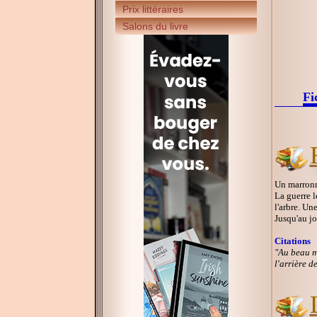
Prix littéraires
Salons du livre
Fi
Un marronn
La guerre l
l'arbre. Un
Jusqu'au jo
Citations
"Au beau mi
l'arrière d