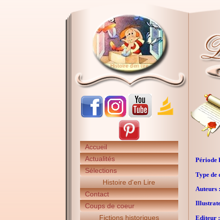
Accueil
Actualités
Période h
Sélections
Type de 
Histoire d'en Lire
Auteurs 
Contact
Illustrat
Coups de coeur
Fictions historiques
Editeur :