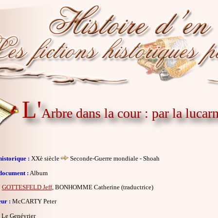
L'
Arbre dans la cour : par la luca
istorique :
XXè siècle
Seconde-Guerre mondiale - Shoah
document :
Album
:
GOTTESFELD Jeff
, BONHOMME Catherine (traductrice)
eur :
McCARTY Peter
Le Genévrier