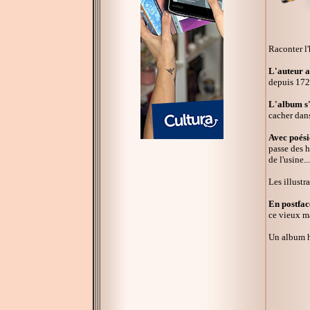
Raconter l'
L'auteur a
depuis 172 
L'album s'
cacher dans
Avec poésie
passe des h
de l'usine...
Les illustr
En postfac
ce vieux ma
Un album 