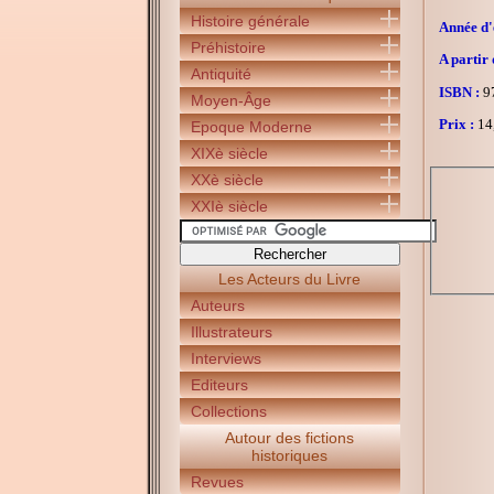
Histoire générale
Année d'é
Préhistoire
A partir 
Antiquité
ISBN :
97
Moyen-Âge
Prix :
14
Epoque Moderne
XIXè siècle
XXè siècle
XXIè siècle
Les Acteurs du Livre
Auteurs
Illustrateurs
Interviews
Editeurs
Collections
Autour des fictions
historiques
Revues