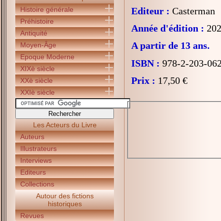
Histoire générale
Editeur :
Casterman
Préhistoire
Année d'édition :
202
Antiquité
A partir de 13 ans.
Moyen-Âge
Epoque Moderne
ISBN :
978-2-203-06
XIXè siècle
Prix :
17,50 €
XXè siècle
XXIè siècle
Les Acteurs du Livre
Auteurs
Illustrateurs
Interviews
Editeurs
Collections
Autour des fictions
historiques
Revues