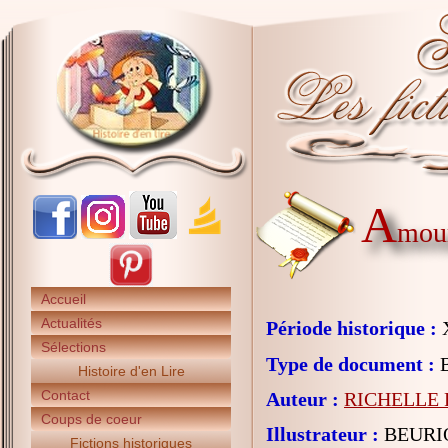
A
mour
Accueil
Actualités
Période historique :
X
Sélections
Type de document :
B
Histoire d'en Lire
Contact
Auteur :
RICHELLE P
Coups de coeur
Illustrateur :
BEURIO
Fictions historiques