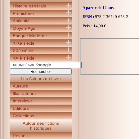
Histoire générale
A partir de 12 ans.
Préhistoire
ISBN :
978-2-36740-673-2
Antiquité
Prix :
14,90 €
Moyen-Âge
Epoque Moderne
XIXè siècle
XXè siècle
XXIè siècle
Les Acteurs du Livre
Auteurs
Illustrateurs
Interviews
Editeurs
Collections
Autour des fictions
historiques
Revues