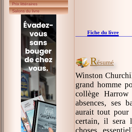
Prix littéraires
Salons du livre
Fiche du livre
R
ésumé
Winston Churchill
grand homme poli
collège Harrow 
absences, ses ba
aurait tout pour
certain, il sera
choses essentie