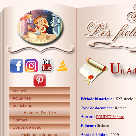
U
n A
Accueil
Actualités
Période historique :
XXè siècle
Sélections
Type de document :
Roman
Histoire d'en Lire
Auteur :
DOUDET Sophie
Contact
Editeur :
Scrineo
Coups de coeur
Fictions historiques
Année d'édition :
2019