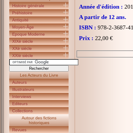
Histoire générale
Année d'édition :
201
Préhistoire
A partir de 12 ans.
Antiquité
ISBN :
978-2-3687-4
Moyen-Âge
Epoque Moderne
Prix :
22,00 €
XIXè siècle
XXè siècle
XXIè siècle
Les Acteurs du Livre
Auteurs
Illustrateurs
Interviews
Editeurs
Collections
Autour des fictions
historiques
Revues