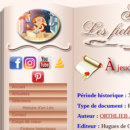
À
jeud
Accueil
Actualités
Période historique :
X
Sélections
Type de document :
R
Histoire d'en Lire
Contact
Auteur :
ORTHLIEB A
Coups de coeur
Editeur :
Hugues de 
Fictions historiques