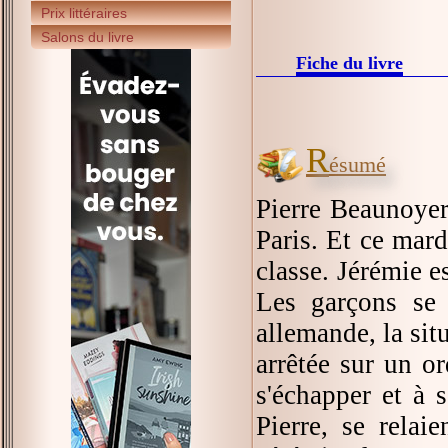
Prix littéraires
Salons du livre
Fiche du livre
R
ésumé
Pierre Beaunoyer,
Paris. Et ce mard
classe. Jérémie e
Les garçons se 
allemande, la situ
arrêtée sur un o
s'échapper et à 
Pierre, se relai