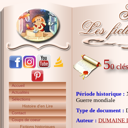
5
0 clé
Accueil
Actualités
Période historique :
X
Sélections
Guerre mondiale
Histoire d'en Lire
Type de document :
D
Contact
Auteur :
DUMAINE D
Coups de coeur
Fictions historiques