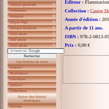
Editeur :
Flammarion 
Histoire générale
Collection :
Castor D
Préhistoire
Antiquité
Année d'édition :
201
Moyen-Âge
A partir de 11 ans.
Epoque Moderne
XIXè siècle
ISBN :
978-2-0813-0
XXè siècle
Prix :
0,00 €
XXIè siècle
Les Acteurs du Livre
Auteurs
Illustrateurs
Interviews
Editeurs
Collections
Autour des fictions
historiques
Revues