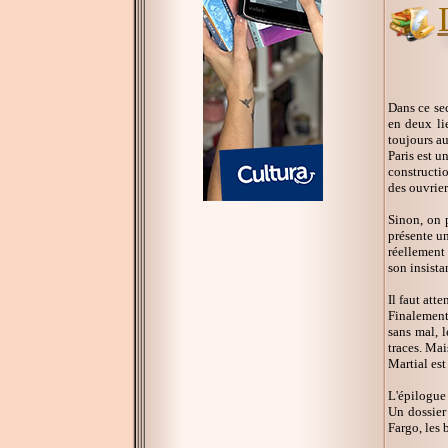
Dans ce se
en deux li
toujours au
Paris est u
constructi
des ouvrier
Sinon, on p
présente u
réellement 
son insista
Il faut atte
Finalement,
sans mal, l
traces. Mai
Martial est
L'épilogue 
Un dossier
Fargo, les 