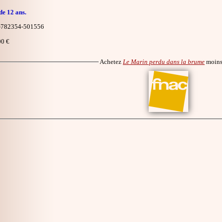
de 12 ans.
-782354-501556
0 €
Achetez
Le Marin perdu dans la brume
moins