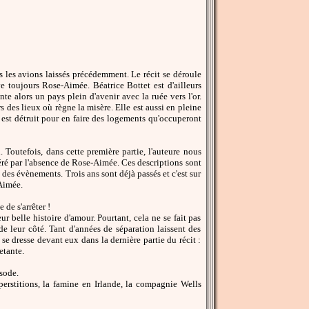
 les avions laissés précédemment. Le récit se déroule
e toujours Rose-Aimée. Béatrice Bottet est d'ailleurs
e alors un pays plein d'avenir avec la ruée vers l'or.
s des lieux où règne la misère. Elle est aussi en pleine
est détruit pour en faire des logements qu'occuperont
n. Toutefois, dans cette première partie, l'auteure nous
ré par l'absence de Rose-Aimée. Ces descriptions sont
des évènements. Trois ans sont déjà passés et c'est sur
-Aimée.
 de s'arrêter !
 belle histoire d'amour. Pourtant, cela ne se fait pas
de leur côté. Tant d'années de séparation laissent des
 se dresse devant eux dans la dernière partie du récit :
etante.
isode.
erstitions, la famine en Irlande, la compagnie Wells