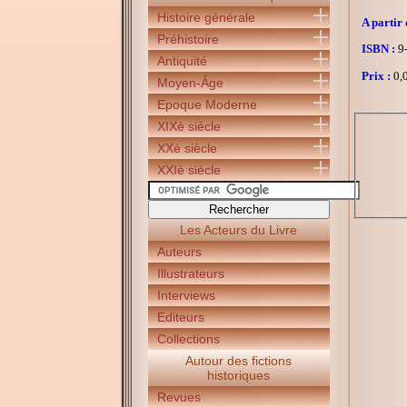
Histoire générale
A partir 
Préhistoire
ISBN :
9
Antiquité
Prix :
0,0
Moyen-Âge
Epoque Moderne
XIXè siècle
XXè siècle
XXIè siècle
Les Acteurs du Livre
Auteurs
Illustrateurs
Interviews
Editeurs
Collections
Autour des fictions
historiques
Revues