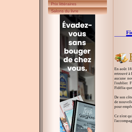
Prix littéraires
Salons du livre
Fi
En août 185
retrouvé à 
aucune nou
l'oublier.
Fidélia que
De son côté
de nouvelle
pour empêc
Ce n'est qu
l'accompagn