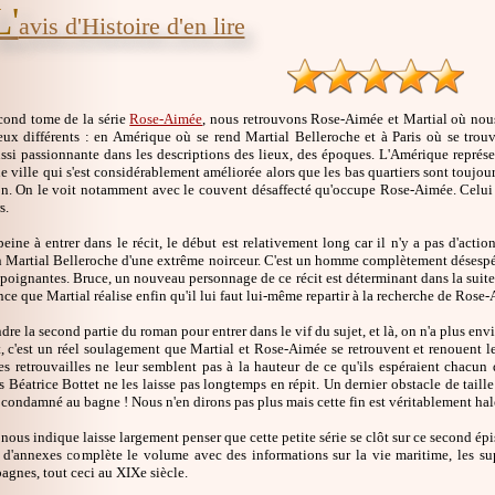
L'
avis d'Histoire d'en lire
cond tome de la série
Rose-Aimée
, nous retrouvons Rose-Aimée et Martial où nous
eux différents : en Amérique où se rend Martial Belleroche et à Paris où se trouv
ssi passionnante dans les descriptions des lieux, des époques. L'Amérique représent
ne ville qui s'est considérablement améliorée alors que les bas quartiers sont toujour
on. On le voit notamment avec le couvent désaffecté qu'occupe Rose-Aimée. Celui 
s.
eine à entrer dans le récit, le début est relativement long car il n'y a pas d'actio
n Martial Belleroche d'une extrême noirceur. C'est un homme complètement désespé
poignantes. Bruce, un nouveau personnage de ce récit est déterminant dans la suite 
nce que Martial réalise enfin qu'il lui faut lui-même repartir à la recherche de Rose
ndre la second partie du roman pour entrer dans le vif du sujet, et là, on n'a plus envie
 c'est un réel soulagement que Martial et Rose-Aimée se retrouvent et renouent leur
es retrouvailles ne leur semblent pas à la hauteur de ce qu'ils espéraient chacun 
s Béatrice Bottet ne les laisse pas longtemps en répit. Un dernier obstacle de taille
 condamné au bagne ! Nous n'en dirons pas plus mais cette fin est véritablement hal
nous indique laisse largement penser que cette petite série se clôt sur ce second ép
 d'annexes complète le volume avec des informations sur la vie maritime, les sup
bagnes, tout ceci au XIXe siècle.