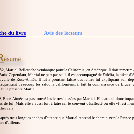
che du livre
Avis des lecteurs
R
ésumé
2, Martial Belleroche s'embarque pour la Californie, en Amérique. Il doit remettre à
Paris. Cependant, Martial ne part pas seul, il est accompagné de Fidélia, la nièce d'A
velle de Rose-Aimée. Il lui a pourtant laissé des lettres lui expliquant son dép
 Fréquentant beaucoup les saloons californiens, il fait la connaissance de Bruce
 lui a présenté Martial.
, Rose-Aimée n'a pas trouvé les lettres laissées par Martial. Elle attend donc impa
s de lui. Mais elle a aussi fort à faire car le couvent désaffecté où elle vit est men
her cela !
'après trois longues années d'attente que Martial reprend le chemin vers la France p
e d'ailleurs.