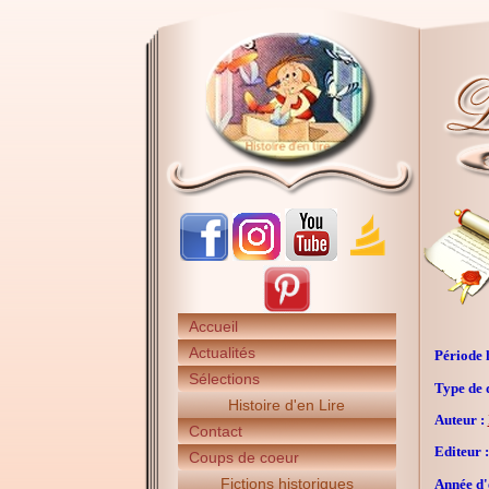
Accueil
Actualités
Période h
Sélections
Type de 
Histoire d'en Lire
Auteur :
Contact
Editeur :
Coups de coeur
Fictions historiques
Année d'é