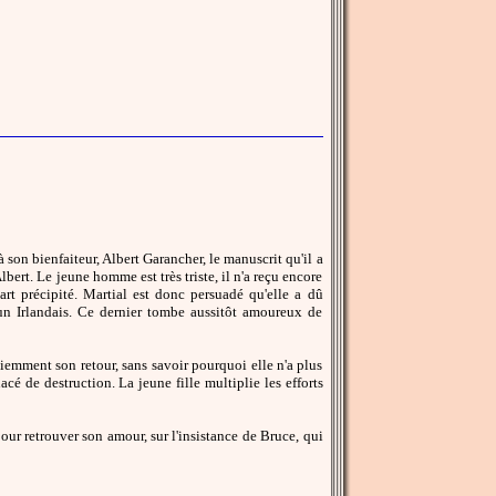
 son bienfaiteur, Albert Garancher, le manuscrit qu'il a
lbert. Le jeune homme est très triste, il n'a reçu encore
art précipité. Martial est donc persuadé qu'elle a dû
, un Irlandais. Ce dernier tombe aussitôt amoureux de
tiemment son retour, sans savoir pourquoi elle n'a plus
acé de destruction. La jeune fille multiplie les efforts
our retrouver son amour, sur l'insistance de Bruce, qui