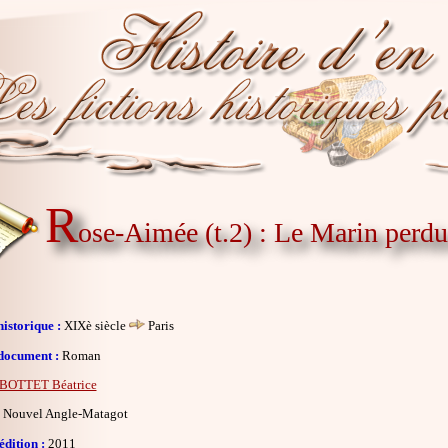
R
ose-Aimée (t.2) : Le Marin perd
istorique :
XIXè siècle
Paris
document :
Roman
BOTTET Béatrice
Nouvel Angle-Matagot
dition :
2011