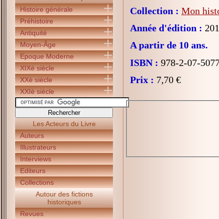
Histoire générale
Collection :
Mon histo
Préhistoire
Année d'édition :
201
Antiquité
A partir de 10 ans.
Moyen-Âge
Epoque Moderne
ISBN :
978-2-07-507
XIXè siècle
Prix :
7,70 €
XXè siècle
XXIè siècle
Les Acteurs du Livre
Auteurs
Illustrateurs
Interviews
Editeurs
Collections
Autour des fictions
historiques
Revues