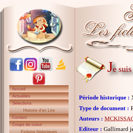
J
e suis
Accueil
Actualités
Période historique :
X
Sélections
Type de document :
R
Histoire d'en Lire
Contact
Auteurs :
MCKISSACK
Coups de coeur
Editeur :
Gallimard j
Fictions historiques