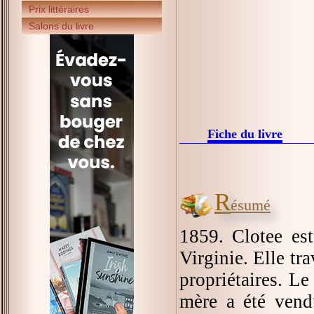
Prix littéraires
Salons du livre
Fiche du livre
R
ésumé
1859. Clotee es
Virginie. Elle tr
propriétaires. Le
mère a été vend