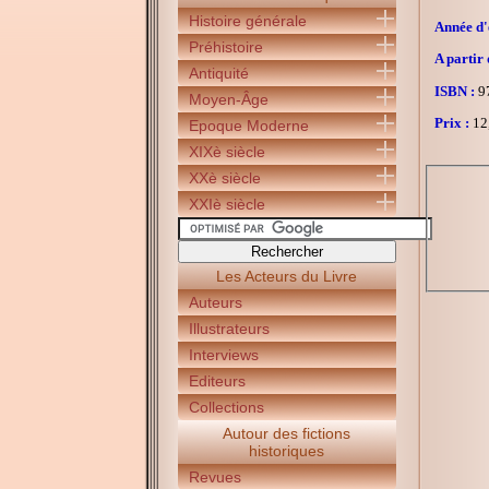
Histoire générale
Année d'é
Préhistoire
A partir 
Antiquité
ISBN :
97
Moyen-Âge
Prix :
12
Epoque Moderne
XIXè siècle
XXè siècle
XXIè siècle
Les Acteurs du Livre
Auteurs
Illustrateurs
Interviews
Editeurs
Collections
Autour des fictions
historiques
Revues