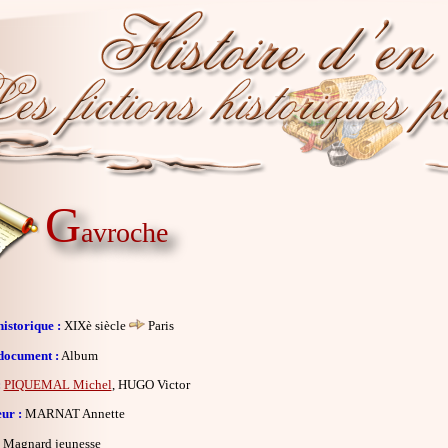
G
avroche
istorique :
XIXè siècle
Paris
document :
Album
:
PIQUEMAL Michel
, HUGO Victor
eur :
MARNAT Annette
Magnard jeunesse