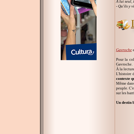
À lui seul,
- Qu'ils y 
Gavroche
e
Pour la co
Gavroche.
À la lectur
L'histoire
contexte q
Même dans l
peuple. C'e
sur les barr
Un destin b