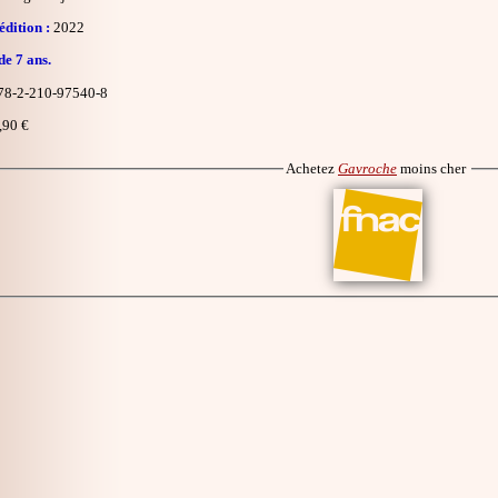
dition :
2022
de 7 ans.
8-2-210-97540-8
,90 €
Achetez
Gavroche
moins cher