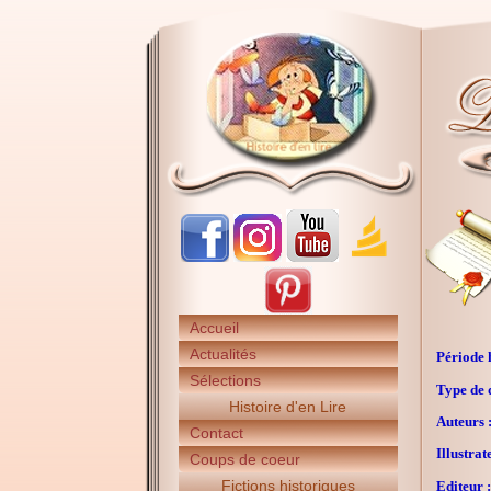
Accueil
Actualités
Période h
Sélections
Type de 
Histoire d'en Lire
Auteurs 
Contact
Illustrat
Coups de coeur
Fictions historiques
Editeur :