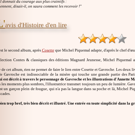
 il donnait du courage aux plus craintifs :
viennent, disait-il, on saura comment les recevoir !"
L'
avis d'Histoire d'en lire
st le second album, après
Cosette
que Michel Piquemal adapte, d'après le chef d'œ
llection Contes & classiques des éditions Magnard Jeunesse, Michel Piquemal 
e de cet album, rien ne permet de faire le lien entre Cosette et Gavroche. Les deux 
 de Gavroche est indissociable de la misère qui touche une grande partie des Par
ui est décrit à travers le personnage de Gavroche et les illustrations d'Annette 
es moments plus sombres, l'illustratrice transmet toujours un peu de lumière. Gavro
st un garçon plein de fougue, qui n'a pas la langue dans sa poche et là, Michel Pi
icades.
ien trop bref, très bien décrit et illustré. Une entrée en toute simplicité dans l