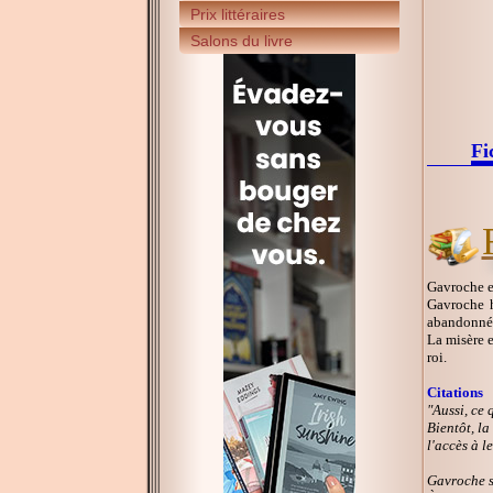
Prix littéraires
Salons du livre
Fi
Gavroche es
Gavroche h
abandonné
La misère e
roi.
Citations
"Aussi, ce 
Bientôt, la
l'accès à l
Gavroche se