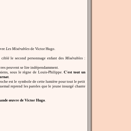
uvre
Les Misérables
de Victor Hugo.
a ciblé le second personnage enfant des
Misérables
:
livres peuvent se lire indépendamment.
isiens, sous le règne de Louis-Philippe.
C'est tout un
Marnat
.
che est le symbole de cette lumière pour tout le petit
quemal reprend les paroles que le jeune insurgé chante
a grande œuvre de Victor Hugo
.