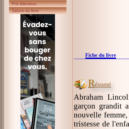
Prix littéraires
Salons du livre
Fiche du livre
R
ésumé
Abraham Lincoln
garçon grandit a
nouvelle femme, t
tristesse de l'e