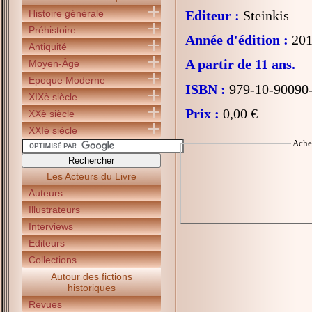
Histoire générale
Editeur :
Steinkis
Préhistoire
Année d'édition :
201
Antiquité
A partir de 11 ans.
Moyen-Âge
Epoque Moderne
ISBN :
979-10-90090
XIXè siècle
Prix :
0,00 €
XXè siècle
XXIè siècle
Ache
Les Acteurs du Livre
Auteurs
Illustrateurs
Interviews
Editeurs
Collections
Autour des fictions
historiques
Revues