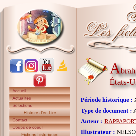
A
brah
États-U
Accueil
Actualités
Période historique :
X
Sélections
Type de document :
A
Histoire d'en Lire
Contact
Auteur :
RAPPAPORT
Coups de coeur
Illustrateur :
NELSON
Fictions historiques